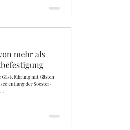
von mehr als
tbefestigung
 Gästeführung mit Gästen
ee entlang der Soester-
..