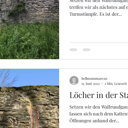
Setzen wir den Wallrundgang
treffen wir als nächstes auf
Turmstümpfe. Es ist der...
hellmannmarcus
15. Juni 2021
1 Min. Lesezeit
Löcher in der S
Setzen wir den Wallrundgang
lassen sich nach dem Katte
Öffnungen anhand der...