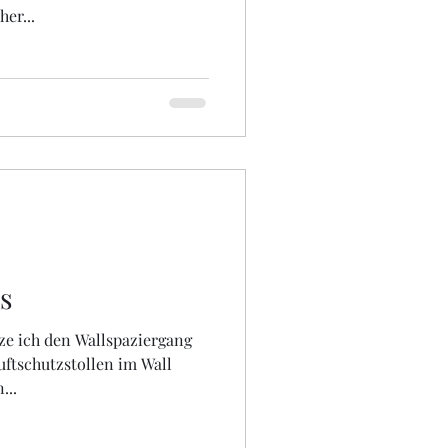
er...
s
ze ich den Wallspaziergang
Luftschutzstollen im Wall
...