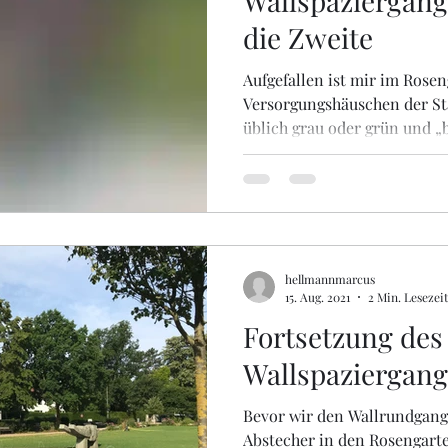
Wallspaziergang
die Zweite
Aufgefallen ist mir im Rose
Versorgungshäuschen der Sta
üblich grau oder grün und „b
hellmannmarcus
15. Aug. 2021
2 Min. Lesezeit
Fortsetzung des
Wallspaziergang
Bevor wir den Wallrundgang 
Abstecher in den Rosengarte