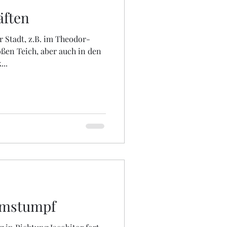
äften
r Stadt, z.B. im Theodor-
ßen Teich, aber auch in den
..
rmstumpf